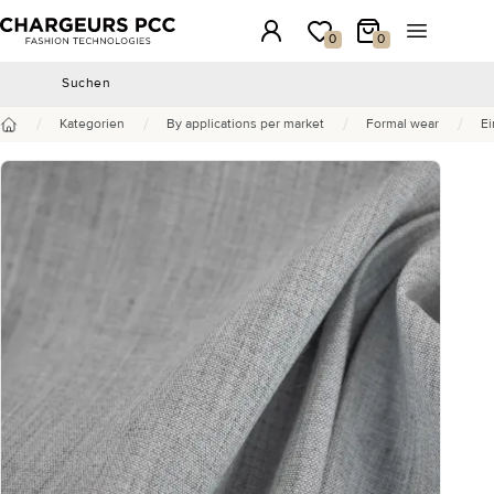
Chargeurs PCC
Anmeldung
Meine Wunschliste
Mein Warenkorb
Menü öffn
0
0
Suchen
Suchen
/
/
/
/
Kategorien
By applications per market
Formal wear
Ei
Startseite