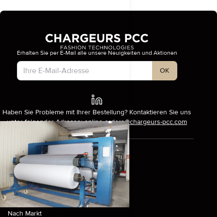
Erhalten Sie per E-Mail alle unsere Neuigkeiten und Aktionen
Kontotyp
OK
Haben Sie Probleme mit Ihrer Bestellung? Kontaktieren Sie uns
unter folgender Adresse:
online-orders@chargeurs-pcc.com
Produkte
Entdecken Sie unsere Produkte
Nach Kollektion
Nach Einlagestoff-Typ
Nach Markt