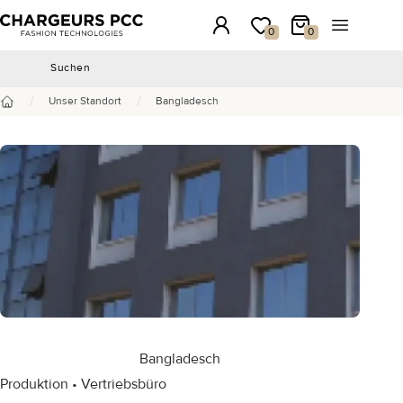
Chargeurs PCC
Anmeldung
Meine Wunschliste
Mein Warenkorb
Menü öffn
0
0
Suchen
Suchen
/
/
Unser Standort
Bangladesch
Startseite
Bangladesch
Produktion • Vertriebsbüro