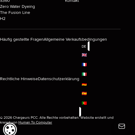
S360
Kontakt
Zero Water Dyeing
The Fusion Line
H2
Häufig gestellte Fragen
Allgemeine Verkaufsbedingungen
DE
🇬🇧
🇫🇷
🇮🇹
Rechtliche Hinweise
Datenschutzerklärung
🇩🇪
🇪🇸
🇵🇹
© 2026 Chargeurs PCC. Alle Rechte vorbehalten. Website erstellt und
kreiert von
Human To Computer
COOKIE-EINSTELLUNGEN