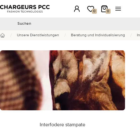
Chargeurs PCC
Anmeldung
Meine Wunschliste
Mein Warenkorb
Menü öffn
0
0
Suchen
Suchen
/
/
/
Unsere Dienstleistungen
Beratung und Individualisierung
I
Startseite
Interfodere stampate