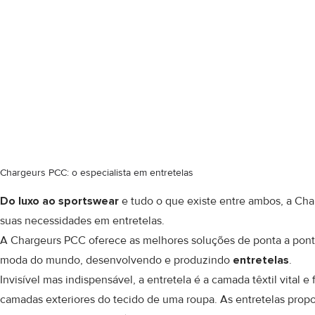
suporte ao 
Entretelas de malha, tecidas e não
COMPRE AGORA
Chargeurs PCC: o especialista em entretelas
Do luxo ao sportswear
e tudo o que existe entre ambos, a Ch
suas necessidades em entretelas.
A Chargeurs PCC oferece as melhores soluções de ponta a ponta
moda do mundo, desenvolvendo e produzindo
entretelas
.
Invisível mas indispensável, a entretela é a camada têxtil vital 
camadas exteriores do tecido de uma roupa. As entretelas propo