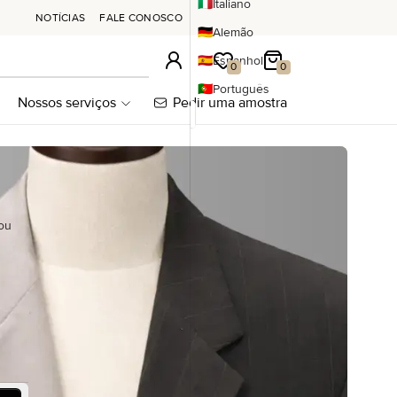
🇮🇹
Italiano
NOTÍCIAS
FALE CONOSCO
🇩🇪
Alemão
🇪🇸
Espanhol
Conexão
A minha lista de desejos
Meu carrinho
0
0
🇵🇹
Português
Nossos serviços
Pedir uma amostra
ou