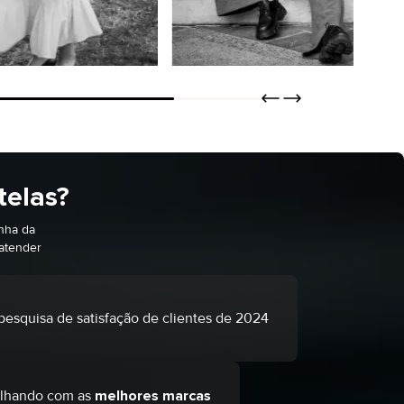
Calças e saias
IS
SAIBA MAIS
COMPRAR
telas?
inha da
atender
esquisa de satisfação de clientes de 2024
alhando com as
melhores marcas