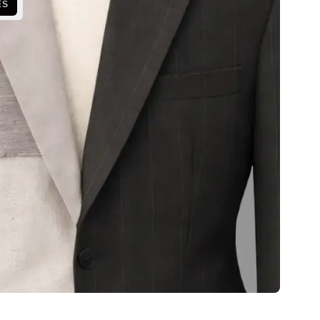
ES
m e dão