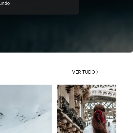
undo
VER TUDO