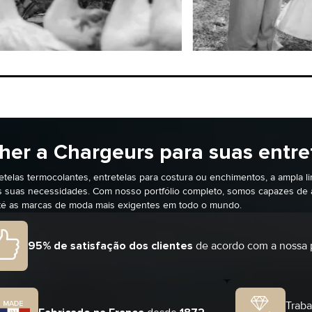
e sobretudos
Blusas e vestidos
SAIBA MAIS
SAIBA MA
COMPRAR
her a Chargeurs para suas entre
etelas termocolantes, entretelas para costura ou enchimentos, a ampla l
 suas necessidades. Com nosso portfólio completo, somos capazes de 
té as marcas de moda mais exigentes em todo o mundo.
95% de satisfação dos clientes
de acordo com a nossa p
Trab