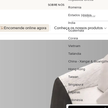
SOBRE NÓS
Roménia
Pesquisar
Estados Unidos
Pesquisar
Índia
Encomende online agora
Conheça os nossos produtos
Guatemala
Coreia
Vietnam
Tailândia
China - Xangai & Guangzh
Hong-Kong
Taiwan
Singapura
Filipinas
Indonésia