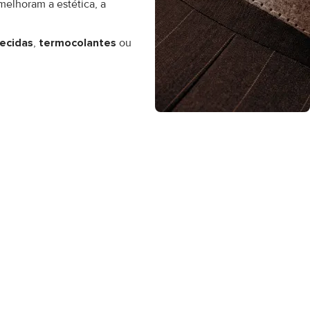
elhoram a estética, a
ecidas
,
termocolantes
ou