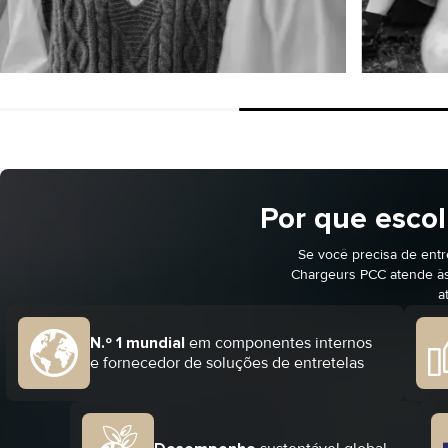
Camisas formais
Casacos 
SAIBA MAIS
COMPRAR
COMPRAR
Por que escol
Se você precisa de entr
Chargeurs PCC atende às
a
N.º 1 mundial
em componentes internos
e fornecedor de soluções de entretelas