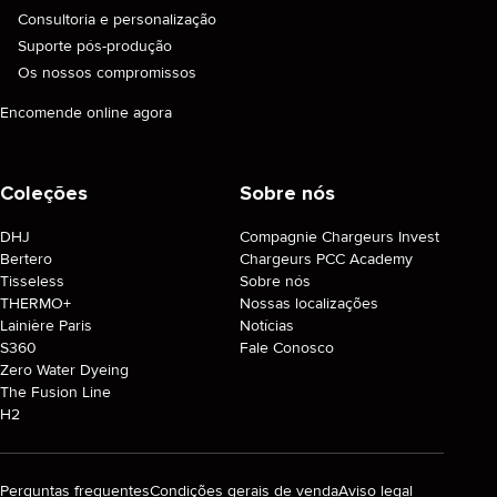
Consultoria e personalização
Suporte pós-produção
Os nossos compromissos
Encomende online agora
Coleções
Sobre nós
DHJ
Compagnie Chargeurs Invest
Bertero
Chargeurs PCC Academy
Tisseless
Sobre nós
THERMO+
Nossas localizações
Lainière Paris
Notícias
S360
Fale Conosco
Zero Water Dyeing
The Fusion Line
H2
Perguntas frequentes
Condições gerais de venda
Aviso legal