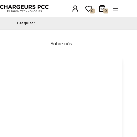
Chargeurs PCC
Conexão
A minha lista de desejos
Meu carrinho
Abrir o me
0
0
Pesquisar
Pesquisar
Sobre nós