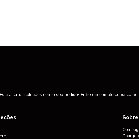
Está a ter dificuldades com o seu pedido? Entre em contato conosco n
leções
Sobre
J
Compagn
tero
Chargeu