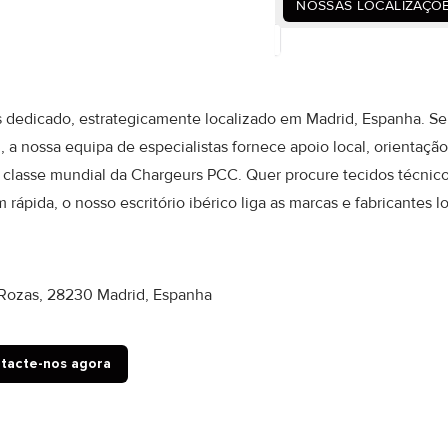
NOSSAS LOCALIZAÇÕ
s dedicado, estrategicamente localizado em Madrid, Espanha. Se
a nossa equipa de especialistas fornece apoio local, orientaçã
e classe mundial da Chargeurs PCC. Quer procure tecidos técnic
ida, o nosso escritório ibérico liga as marcas e fabricantes lo
as Rozas, 28230 Madrid, Espanha
tacte-nos agora