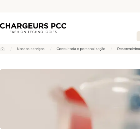
Chargeurs PCC
/
/
/
Nossos serviços
Consultoria e personalização
Desenvolvime
Início