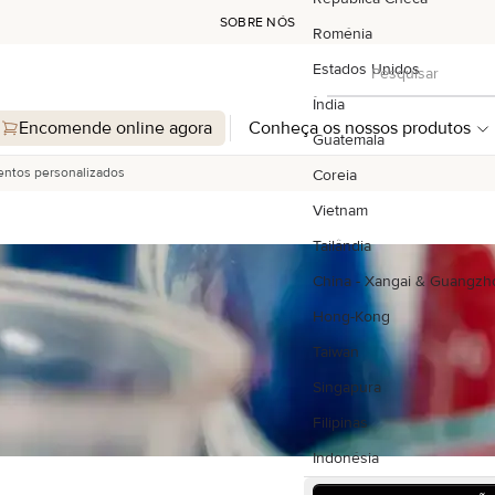
SOBRE NÓS
Roménia
Pesquisar
Estados Unidos
Pesquisar
Índia
Encomende online agora
Conheça os nossos produtos
Guatemala
ntos personalizados
Coreia
Vietnam
Tailândia
China - Xangai & Guangzh
Hong-Kong
Taiwan
Singapura
Filipinas
Indonésia