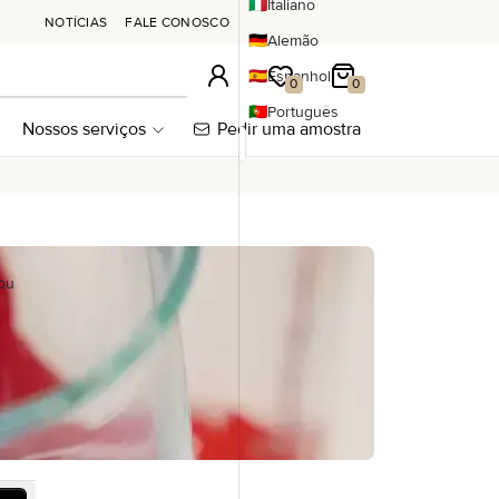
🇮🇹
Italiano
NOTÍCIAS
FALE CONOSCO
🇩🇪
Alemão
🇪🇸
Espanhol
Conexão
A minha lista de desejos
Meu carrinho
0
0
🇵🇹
Português
Nossos serviços
Pedir uma amostra
ou