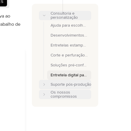
ES
Consultoria e
va ao
personalização
rabalho de
Ajuda para escolher a entretela certa
Desenvolvimentos personalizados
Entretelas estampadas
Corte e perfuração personalizados para entretelas
Soluções pré-confeccionadas para casacos de fato
Entretela digital para software de design de moda 3D
Suporte pós-produção
Os nossos
compromissos