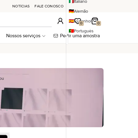
🇮🇹
Italiano
NOTÍCIAS
FALE CONOSCO
🇩🇪
Alemão
🇪🇸
Espanhol
Conexão
A minha lista de desejos
Meu carrinho
0
0
🇵🇹
Português
Nossos serviços
Pedir uma amostra
ou