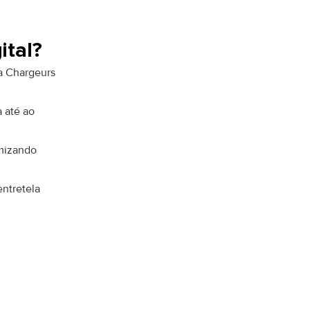
gital?
a Chargeurs
a até ao
omizando
ntretela