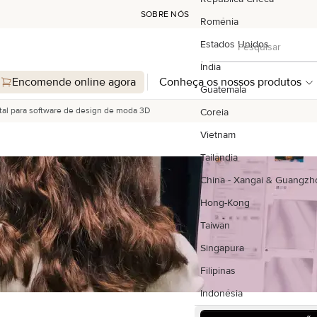
SOBRE NÓS
Roménia
Pesquisar
Estados Unidos
Pesquisar
Índia
Encomende online agora
Conheça os nossos produtos
Guatemala
ital para software de design de moda 3D
Coreia
Vietnam
Tailândia
China - Xangai & Guangzh
Hong-Kong
Taiwan
Singapura
Filipinas
Indonésia