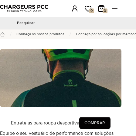
Chargeurs PCC
Conexão
A minha lista de desejos
Meu carrinho
Abrir o me
0
0
Pesquisar
Pesquisar
/
/
Conheça os nossos produtos
Conheça por aplicações por mercad
Início
Entretelas para roupa desportiva
COMPRAR
Equipe o seu vestuário de performance com soluções