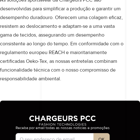
As soluções sportswear da Chargeurs PCC são
desenvolvidas para simplificar a produção e garantir um
desempenho duradouro. Oferecem uma colagem eficaz,
resistem ao deslocamento e adaptam-se a uma vasta
gama de tecidos, assegurando um desempenho
consistente ao longo do tempo. Em conformidade com o
regulamento europeu REACH e maioritariamente
certificadas Oeko-Tex, as nossas entretelas combinam
funcionalidade técnica com o nosso compromisso de
responsabilidade ambiental
.
Receba por email todas as nossas notícias e promoções
Tipo de conta
OK