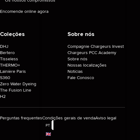
Os nossos compromissos
Encomende online agora
Coleções
Sobre nós
DHJ
Compagnie Chargeurs Invest
Bertero
Chargeurs PCC Academy
Tisseless
Sobre nós
THERMO+
Nossas localizações
Lainière Paris
Notícias
S360
Fale Conosco
Zero Water Dyeing
The Fusion Line
H2
Perguntas frequentes
Condições gerais de venda
Aviso legal
PT
🇬🇧