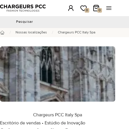
Chargeurs PCC
Conexão
A minha lista de desejos
Meu carrinho
Abrir o me
0
0
Pesquisar
Pesquisar
/
/
Nossas localizações
Chargeurs PCC Italy Spa
Início
Chargeurs PCC Italy Spa
Escritório de vendas • Estúdio de Inovação