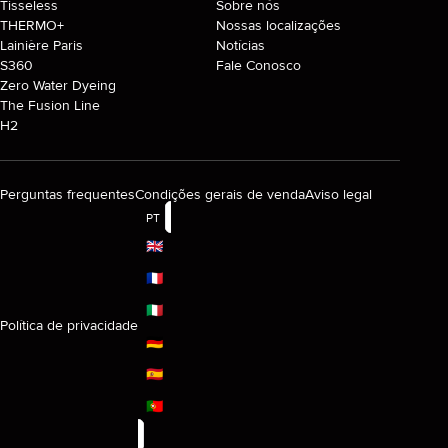
Tisseless
Sobre nós
THERMO+
Nossas localizações
Lainière Paris
Notícias
S360
Fale Conosco
Zero Water Dyeing
The Fusion Line
H2
Perguntas frequentes
Condições gerais de venda
Aviso legal
PT
🇬🇧
🇫🇷
🇮🇹
Política de privacidade
🇩🇪
🇪🇸
🇵🇹