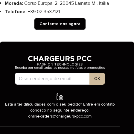
Morada:
Corso Europa, 2, 20045 Lainate MI, Itália
Telefone:
+39 02 3537121
Contacte-nos agora
Receba por email todas as nossas notícias e promoções
Tipo de conta
OK
Está a ter dificuldades com o seu pedido? Entre em contato
conosco no seguinte endereço:
online-orders@chargeurs-pcc.com