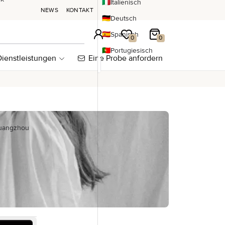
🇮🇹
Italienisch
NEWS
KONTAKT
🇩🇪
Deutsch
🇪🇸
Spanisch
Anmeldung
Meine Wunschliste
Mein Warenkorb
0
0
🇵🇹
Portugiesisch
ienstleistungen
Eine Probe anfordern
Guangzhou