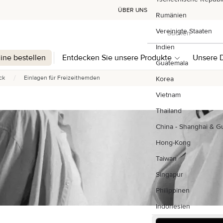
ÜBER UNS
Rumänien
Suchen
Vereinigte Staaten
Suchen
Indien
line bestellen
Entdecken Sie unsere Produkte
Unsere D
Guatemala
/
ck
Einlagen für Freizeithemden
Korea
Vietnam
Thailand
China - Shanghai & 
Hong-Kong
Taiwan
Singapur
Philippinen
Indonesien