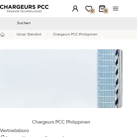
Chargeurs PCC
Anmeldung
Meine Wunschliste
Mein Warenkorb
Menü öffn
0
0
Suchen
Suchen
/
/
Unser Standort
Chargeurs PCC Philippinen
Startseite
Chargeurs PCC Philippinen
Vertriebsbüro