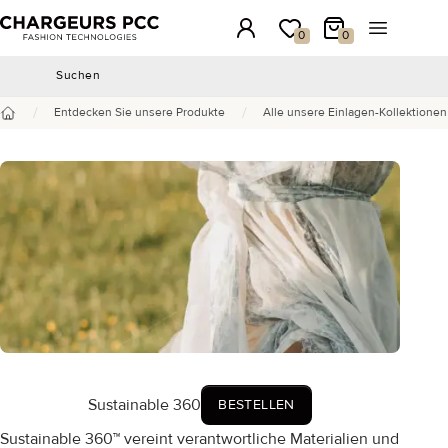
Chargeurs PCC
Anmeldung
Meine Wunschliste
Mein Warenkorb
Menü öffn
0
0
Suchen
Suchen
/
/
Entdecken Sie unsere Produkte
Alle unsere Einlagen-Kollektionen
Startseite
Sustainable 360
BESTELLEN
Sustainable 360™ vereint verantwortliche Materialien und