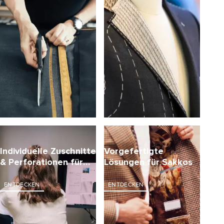
Individuelle Zuschnitte
Vorgefertigte
& Perforationen für
Lösungen für Sakkos
Einlagen
ENTDECKEN
ENTDECKEN