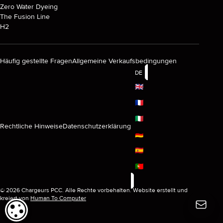
Zero Water Dyeing
The Fusion Line
H2
Häufig gestellte Fragen
Allgemeine Verkaufsbedingungen
DE
🇬🇧
🇫🇷
🇮🇹
Rechtliche Hinweise
Datenschutzerklärung
🇩🇪
🇪🇸
🇵🇹
© 2026 Chargeurs PCC. Alle Rechte vorbehalten. Website erstellt und
kreiert von
Human To Computer
COOKIE-EINSTELLUNGEN