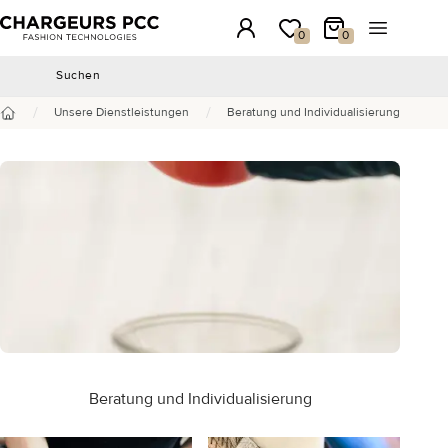
Chargeurs PCC
Anmeldung
Meine Wunschliste
Mein Warenkorb
Menü öffn
0
0
Suchen
Suchen
/
/
Unsere Dienstleistungen
Beratung und Individualisierung
Startseite
Beratung und Individualisierung