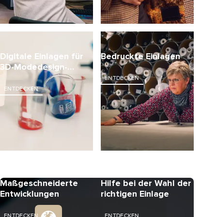
Digitale Einlagen für
Bedruckte Einlagen
3D-Modedesign-
Software
ENTDECKEN
ENTDECKEN
Maßgeschneiderte
Hilfe bei der Wahl der
Entwicklungen
richtigen Einlage
ENTDECKEN
ENTDECKEN