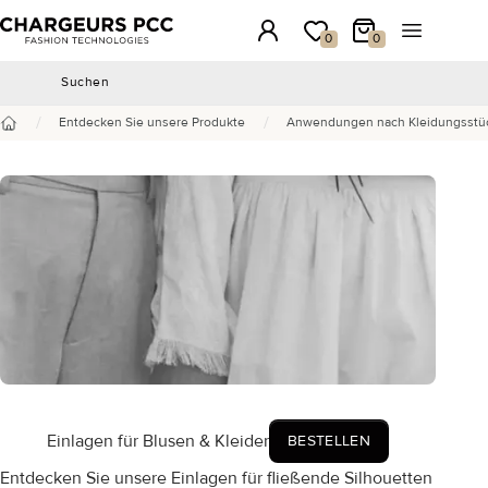
Chargeurs PCC
Anmeldung
Meine Wunschliste
Mein Warenkorb
Menü öffn
0
0
Suchen
Suchen
/
/
Entdecken Sie unsere Produkte
Anwendungen nach Kleidungsstü
Startseite
Einlagen für Blusen & Kleider
BESTELLEN
Entdecken Sie unsere Einlagen für fließende Silhouetten