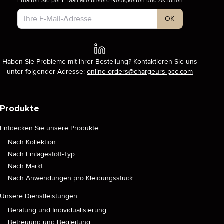
Erhalten Sie per E-Mail alle unsere Neuigkeiten und Aktionen
Kontotyp
OK
Haben Sie Probleme mit Ihrer Bestellung? Kontaktieren Sie uns
unter folgender Adresse:
online-orders@chargeurs-pcc.com
Produkte
Entdecken Sie unsere Produkte
Nach Kollektion
Nach Einlagestoff-Typ
Nach Markt
Nach Anwendungen pro Kleidungsstück
Unsere Dienstleistungen
Beratung und Individualisierung
Betreuung und Begleitung