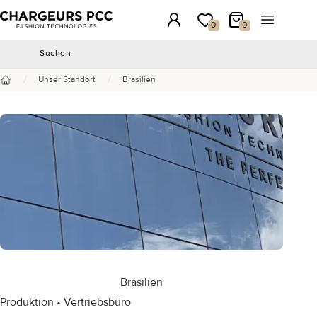
Chargeurs PCC
Anmeldung
Meine Wunschliste
Mein Warenkorb
Menü öffn
0
0
Suchen
Suchen
/
/
Unser Standort
Brasilien
Startseite
Brasilien
Produktion • Vertriebsbüro