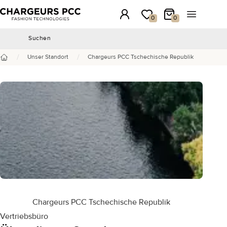
Chargeurs PCC
Anmeldung
Meine Wunschliste
Mein Warenkorb
Menü öffn
0
0
Suchen
Suchen
/
/
Unser Standort
Chargeurs PCC Tschechische Republik
Startseite
Chargeurs PCC Tschechische Republik
Vertriebsbüro