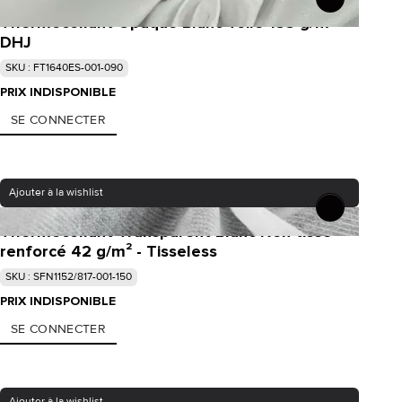
Thermocollant Opaque Blanc Toile 155 g/m² -
DHJ
SKU : FT1640ES-001-090
PRIX INDISPONIBLE
SE CONNECTER
Ajouter à la wishlist
Thermocollant Transparent Blanc Non tissé
renforcé 42 g/m² - Tisseless
SKU : SFN1152/817-001-150
PRIX INDISPONIBLE
SE CONNECTER
Ajouter à la wishlist