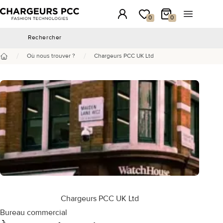
Chargeurs PCC
Connexion
Ma wishlist
Mon panier
Ouvrir le 
0
0
Rechercher
Rechercher
/
/
Où nous trouver ?
Chargeurs PCC UK Ltd
Accueil
Chargeurs PCC UK Ltd
Bureau commercial