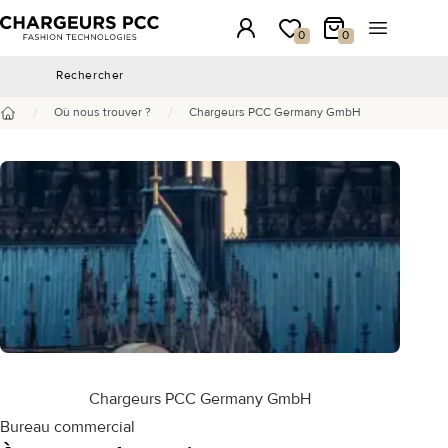
Chargeurs PCC
Connexion
Ma wishlist
Mon panier
Ouvrir le 
0
0
Rechercher
Rechercher
/
/
Où nous trouver ?
Chargeurs PCC Germany GmbH
Accueil
Chargeurs PCC Germany GmbH
Bureau commercial