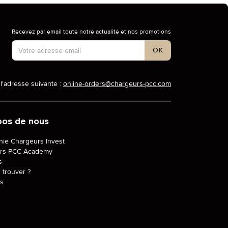
Recevez par email toute notre actualité et nos promotions
Type de compte
OK
l'adresse suivante :
online-orders@chargeurs-pcc.com
pos de nous
ie Chargeurs Invest
rs PCC Academy
s
trouver ?
és