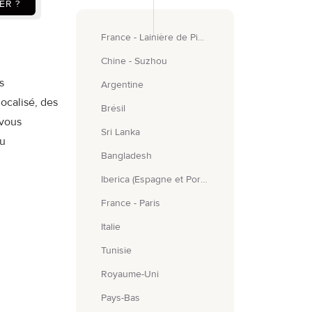
ER ?
France - Lainière de Picardie
Chine - Suzhou
s
Argentine
ocalisé, des
Brésil
 vous
Sri Lanka
au
Bangladesh
Iberica (Espagne et Portugal)
France - Paris
Italie
Tunisie
Royaume-Uni
Pays-Bas