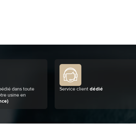
pédié dans toute
Service client
dédié
otre usine en
nce)