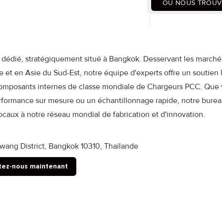
OÙ NOUS TROUV
al dédié, stratégiquement situé à Bangkok. Desservant les marché
et en Asie du Sud-Est, notre équipe d'experts offre un soutien l
x composants internes de classe mondiale de Chargeurs PCC. Que
erformance sur mesure ou un échantillonnage rapide, notre bure
ocaux à notre réseau mondial de fabrication et d'innovation.
ang District, Bangkok 10310, Thaïlande
tez-nous maintenant