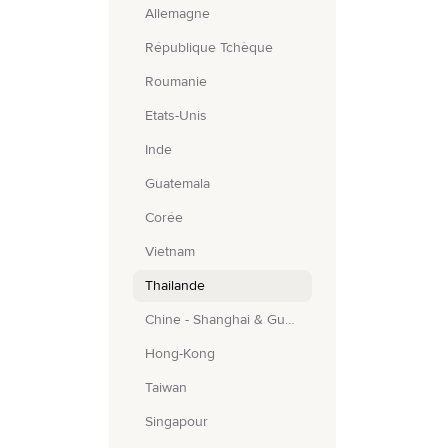
Allemagne
République Tchèque
Roumanie
États-Unis
Inde
Guatemala
Corée
Vietnam
Thailande
Chine - Shanghai & Guangzhou
Hong-Kong
Taiwan
Singapour