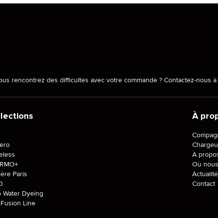
ous rencontrez des difficultés avec votre commande ? Contactez-nous à 
lections
À pro
J
Compagn
tero
Chargeu
eless
À propo
ERMO+
Où nous 
ière Paris
Actualit
0
Contact
o Water Dyeing
Fusion Line