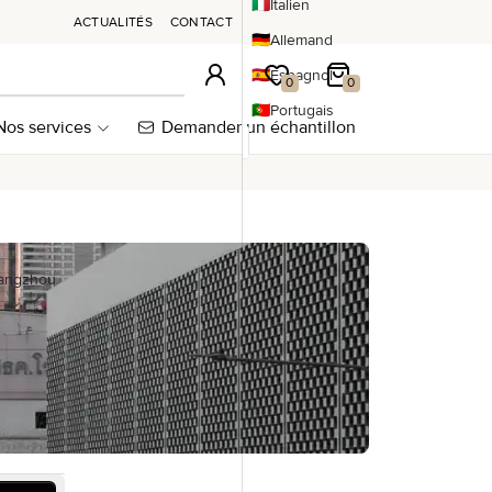
🇮🇹
Italien
ACTUALITÉS
CONTACT
🇩🇪
Allemand
🇪🇸
Espagnol
Connexion
Ma wishlist
Mon panier
0
0
🇵🇹
Portugais
Nos services
Demander un échantillon
uangzhou