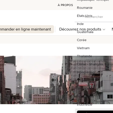
À PROPOS
Roumanie
Rechercher
États-Unis
Rechercher
Inde
mander en ligne maintenant
Découvrez nos produits
Guatemala
Corée
Vietnam
Thailande
Chine - Shanghai & G
Hong-Kong
Taiwan
Singapour
Philippines
Indonésie