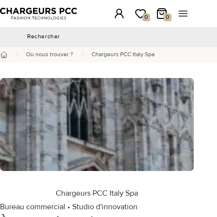
Chargeurs PCC
Connexion
Ma wishlist
Mon panier
Ouvrir le 
0
0
Rechercher
Rechercher
/
/
Où nous trouver ?
Chargeurs PCC Italy Spa
Accueil
Chargeurs PCC Italy Spa
Bureau commercial • Studio d'innovation