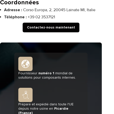
Coordonnées
Adresse :
Corso Europa, 2, 20045 Lainate MI, Italie
Téléphone :
+39 02 3537121
Contactez-nous maintenant
Fournisseur
numéro 1
mondial de
solutions pour composants internes.
Préparé et expédié dans toute l'UE
depuis notre usine en
Picardie
(France)