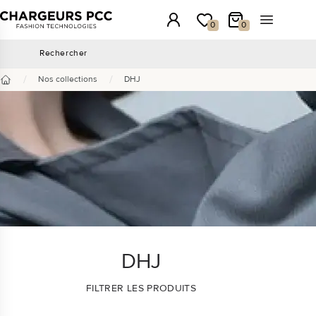
Chargeurs PCC
Connexion
Ma wishlist
Mon panier
Ouvrir le 
0
0
Rechercher
Rechercher
/
/
Nos collections
DHJ
Accueil
DHJ
FILTRER LES PRODUITS