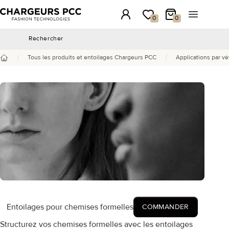
Chargeurs PCC
Connexion
Ma wishlist
Mon panier
Ouvrir le 
0
0
Rechercher
Rechercher
/
/
Tous les produits et entoilages Chargeurs PCC
Applications par v
Accueil
Entoilages pour chemises formelles
COMMANDER
Structurez vos chemises formelles avec les entoilages