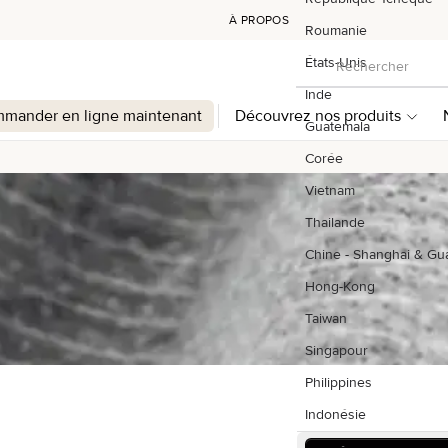
À PROPOS
Roumanie
Rechercher
États-Unis
Rechercher
Inde
mander en ligne maintenant
Découvrez nos produits
Guatemala
Corée
Vietnam
Thailande
Chine - Shanghai & G
Hong-Kong
Taiwan
Singapour
Philippines
Indonésie