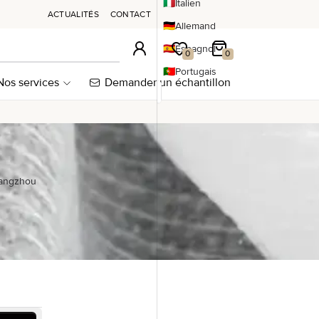
🇮🇹
Italien
ACTUALITÉS
CONTACT
🇩🇪
Allemand
🇪🇸
Espagnol
Connexion
Ma wishlist
Mon panier
0
0
🇵🇹
Portugais
Nos services
Demander un échantillon
uangzhou