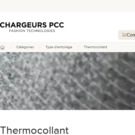
Chargeurs PCC
Com
/
/
/
Catégories
Type d'entoilage
Thermocollant
Accueil
Thermocollant