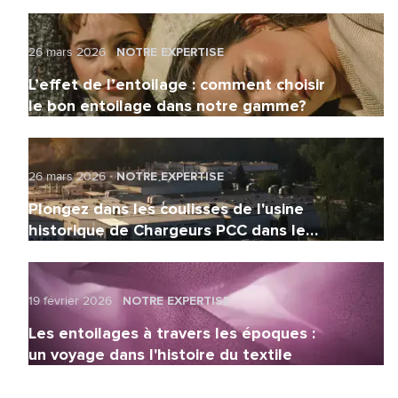
26 mars 2026
NOTRE EXPERTISE
L’effet de l’entoilage : comment choisir
le bon entoilage dans notre gamme?
26 mars 2026
NOTRE EXPERTISE
Plongez dans les coulisses de l'usine
historique de Chargeurs PCC dans le
nord de la France
19 février 2026
NOTRE EXPERTISE
Les entoilages à travers les époques :
un voyage dans l'histoire du textile