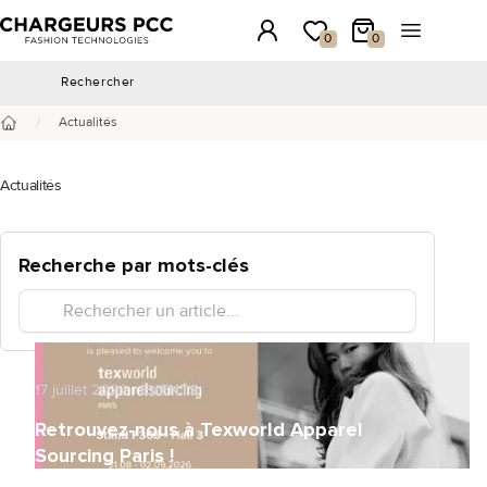
Chargeurs PCC
Connexion
Ma wishlist
Mon panier
Ouvrir le 
0
0
Rechercher
Rechercher
/
Actualités
Accueil
Actualités
Recherche par mots-clés
17 juillet 2026
EVENTS
Retrouvez-nous à Texworld Apparel
Sourcing Paris !