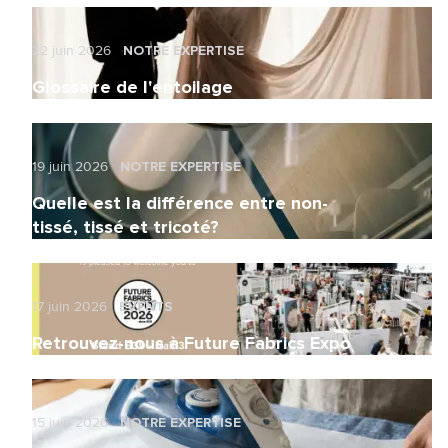
22 juin 2026
NOTRE EXPERTISE
Glossaire de l'entoilage
19 juin 2026
NOTRE EXPERTISE
Quelle est la différence entre non-
tissé, tissé et tricoté?
17 juin 2026
EVENTS
Retrouvez-nous à Future Fabrics Expo
15 juin 2026
NOTRE EXPERTISE