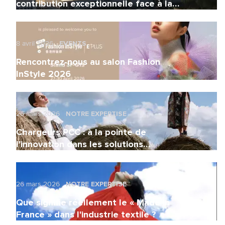
contribution exceptionnelle face à la
crise énergétique mondiale
8 avril 2026
EVENTS
Rencontrez-nous au salon Fashion
InStyle 2026
26 mars 2026
NOTRE EXPERTISE
Chargeurs PCC : à la pointe de
l'innovation dans les solutions
d'entoilage durables
26 mars 2026
NOTRE EXPERTISE
Que signifie réellement le « Made in
France » dans l'industrie textile ?