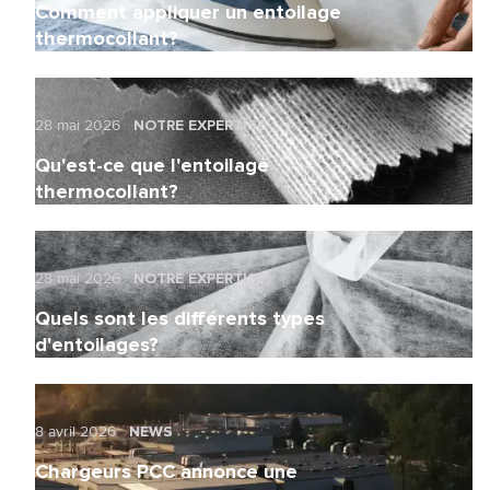
Comment appliquer un entoilage
thermocollant?
28 mai 2026
NOTRE EXPERTISE
Qu'est-ce que l'entoilage
thermocollant?
28 mai 2026
NOTRE EXPERTISE
Quels sont les différents types
d'entoilages?
8 avril 2026
NEWS
Chargeurs PCC annonce une