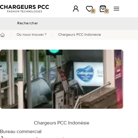
Chargeurs PCC
Connexion
Ma wishlist
Mon panier
Ouvrir le 
0
0
Rechercher
Rechercher
/
/
Où nous trouver ?
Chargeurs PCC Indonésie
Accueil
Chargeurs PCC Indonésie
Bureau commercial