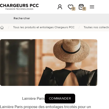
Chargeurs PCC
Connexion
Ma wishlist
Mon panier
Ouvrir le 
0
0
Rechercher
Rechercher
/
/
Tous les produits et entoilages Chargeurs PCC
Toutes nos collecti
Accueil
Lainière Paris
COMMANDER
Lainière Paris propose des entoilages tricotés pour un