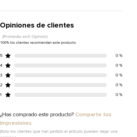
Opiniones de clientes
(Promedio en0 Opinión)
100% los clientes recomiendan este producto
5
0 %
4
0 %
3
0 %
2
0 %
1
0 %
¿Has comprado este producto?
Comparte tus
impresiones
(Solo los clientes que han pedido el artículo pueden dejar una