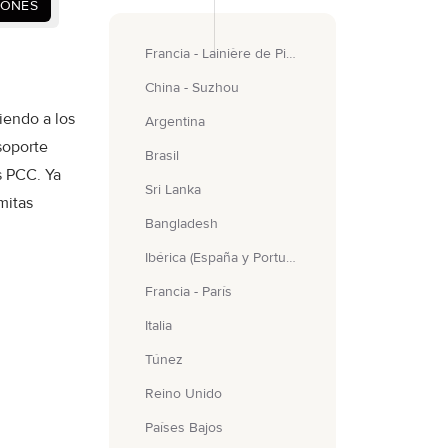
IONES
Francia - Lainière de Picardie
China - Suzhou
iendo a los
Argentina
soporte
Brasil
s PCC. Ya
Sri Lanka
mitas
Bangladesh
Ibérica (España y Portugal)
Francia - París
Italia
Túnez
Reino Unido
Países Bajos