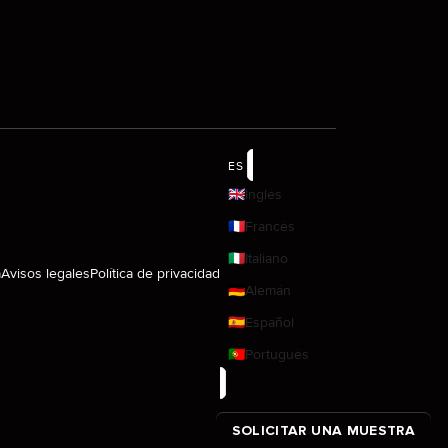
ES
🇬🇧
Inglés
🇫🇷
Francés
🇮🇹
Italiano
a
Avisos legales
Política de privacidad
🇩🇪
Alemán
🇪🇸
Español
🇵🇹
Portugués
SOLICITAR UNA MUESTRA