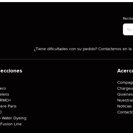
Reciba
Tipo
¿Tiene dificultades con su pedido? Contáctenos en la 
lecciones
Acerc
J
Compagn
tero
Chargeu
eless
Quiénes
ERMO+
Nuestra
ière Paris
Noticias
0
Contact
o Water Dyeing
Fusion Line