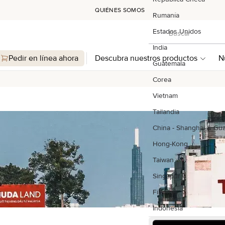
QUIÉNES SOMOS
Rumanía
Buscar
Estados Unidos
Buscar
India
Pedir en línea ahora
Descubra nuestros productos
N
Guatemala
Corea
Vietnam
Tailandia
China - Shanghai & G
Hong-Kong
Taiwan
Singapur
Filipinas
Indonesia