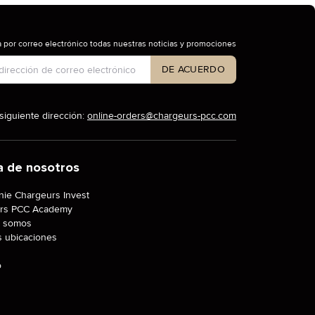
 por correo electrónico todas nuestras noticias y promociones
 de cuenta
DE ACUERDO
siguiente dirección:
online-orders@chargeurs-pcc.com
a de nosotros
ie Chargeurs Invest
rs PCC Academy
 somos
s ubicaciones
o