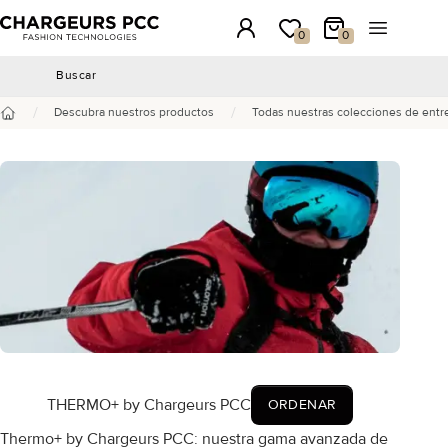
Chargeurs PCC
Conexión
Mi lista de deseos
Mi carrito
Abrir el m
0
0
Buscar
Buscar
/
/
Descubra nuestros productos
Todas nuestras colecciones de entr
Inicio
THERMO+ by Chargeurs PCC
ORDENAR
Thermo+ by Chargeurs PCC: nuestra gama avanzada de