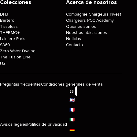
Colecciones
Acerca de nosotros
DHJ
Compagnie Chargeurs Invest
Bertero
Chargeurs PCC Academy
Tisseless
Quiénes somos
THERMO+
Nuestras ubicaciones
Lainière Paris
Noticias
S360
Contacto
Zero Water Dyeing
The Fusion Line
H2
Preguntas frecuentes
Condiciones generales de venta
ES
🇬🇧
🇫🇷
🇮🇹
Avisos legales
Política de privacidad
🇩🇪