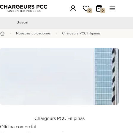
Chargeurs PCC
Conexión
Mi lista de deseos
Mi carrito
Abrir el m
0
0
Buscar
Buscar
/
/
Nuestras ubicaciones
Chargeurs PCC Filipinas
Inicio
Chargeurs PCC Filipinas
Oficina comercial