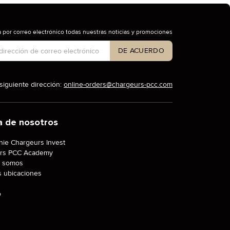
 por correo electrónico todas nuestras noticias y promociones
 de cuenta
DE ACUERDO
siguiente dirección:
online-orders@chargeurs-pcc.com
a de nosotros
ie Chargeurs Invest
rs PCC Academy
 somos
s ubicaciones
o