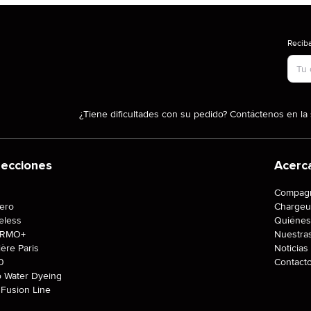
Reciba
Tipo
¿Tiene dificultades con su pedido? Contáctenos en la 
lecciones
Acerc
J
Compagn
tero
Chargeu
eless
Quiénes
ERMO+
Nuestra
ière Paris
Noticias
0
Contact
o Water Dyeing
Fusion Line