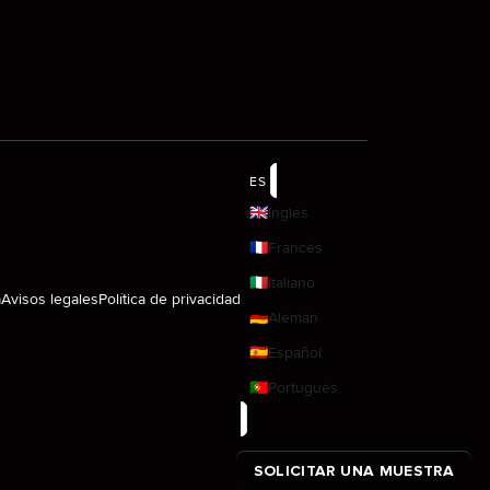
ES
🇬🇧
Inglés
🇫🇷
Francés
🇮🇹
Italiano
a
Avisos legales
Política de privacidad
🇩🇪
Alemán
🇪🇸
Español
🇵🇹
Portugués
SOLICITAR UNA MUESTRA