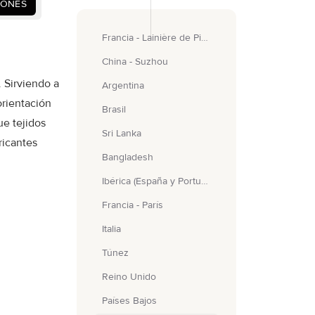
IONES
Francia - Lainière de Picardie
China - Suzhou
 Sirviendo a
Argentina
orientación
Brasil
e tejidos
Sri Lanka
ricantes
Bangladesh
Ibérica (España y Portugal)
Francia - París
Italia
Túnez
Reino Unido
Países Bajos