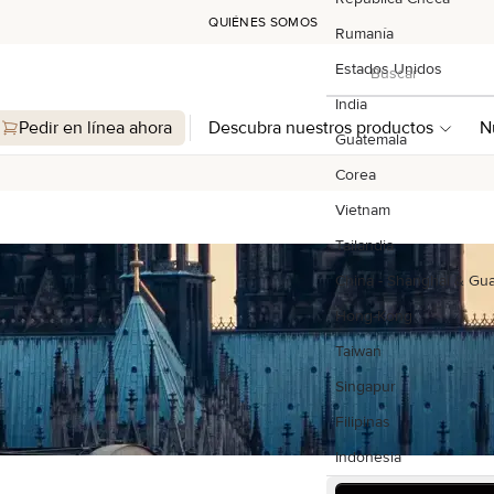
QUIÉNES SOMOS
Rumanía
Buscar
Estados Unidos
Buscar
India
Pedir en línea ahora
Descubra nuestros productos
N
Guatemala
Corea
Vietnam
Tailandia
China - Shanghai & G
Hong-Kong
Taiwan
Singapur
Filipinas
Indonesia