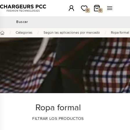
Chargeurs PCC
Conexión
Mi lista de deseos
Mi carrito
Abrir el m
0
0
Buscar
Buscar
/
/
/
Categorías
Según las aplicaciones por mercado
Ropa formal
Inicio
Ropa formal
FILTRAR LOS PRODUCTOS