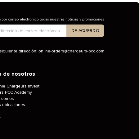
 por correo electrónico todas nuestras noticias y promociones
 de cuenta
DE ACUERDO
siguiente dirección:
online-orders@chargeurs-pcc.com
a de nosotros
ie Chargeurs Invest
rs PCC Academy
 somos
s ubicaciones
o