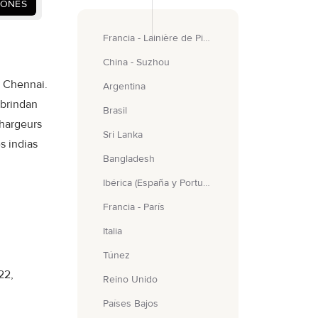
IONES
Francia - Lainière de Picardie
China - Suzhou
y Chennai.
Argentina
 brindan
Brasil
Chargeurs
Sri Lanka
s indias
Bangladesh
Ibérica (España y Portugal)
Francia - París
Italia
Túnez
22,
Reino Unido
Países Bajos