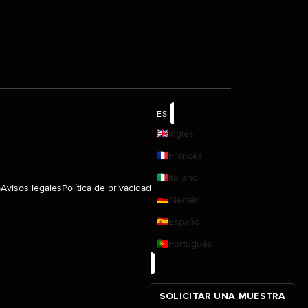
ES
🇬🇧
Inglés
🇫🇷
Francés
🇮🇹
Italiano
a
Avisos legales
Política de privacidad
🇩🇪
Alemán
🇪🇸
Español
🇵🇹
Portugués
SOLICITAR UNA MUESTRA