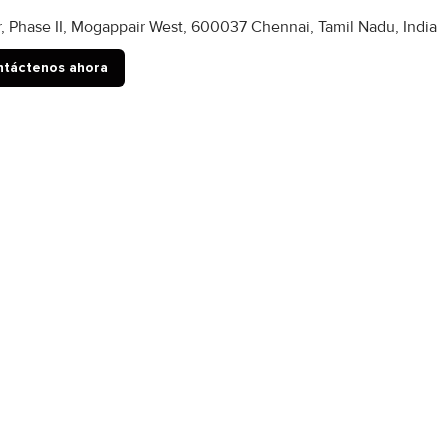
r, Phase II, Mogappair West, 600037 Chennai, Tamil Nadu, India
táctenos ahora