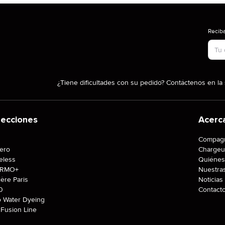
Reciba
Tipo
¿Tiene dificultades con su pedido? Contáctenos en la 
lecciones
Acerc
J
Compagn
tero
Chargeu
eless
Quiénes
ERMO+
Nuestra
ière Paris
Noticias
0
Contact
o Water Dyeing
Fusion Line