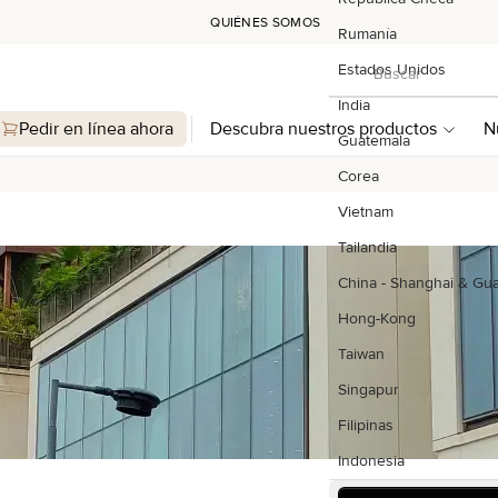
QUIÉNES SOMOS
Rumanía
Buscar
Estados Unidos
Buscar
India
Pedir en línea ahora
Descubra nuestros productos
N
Guatemala
Corea
Vietnam
Tailandia
China - Shanghai & G
Hong-Kong
Taiwan
Singapur
Filipinas
Indonesia