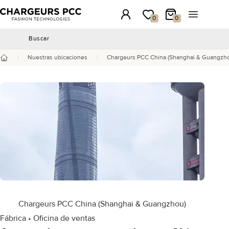
Chargeurs PCC
Conexión
Mi lista de deseos
Mi carrito
Abrir el m
0
0
Buscar
Buscar
/
/
Nuestras ubicaciones
Chargeurs PCC China (Shanghai & Guangzh
Inicio
Chargeurs PCC China (Shanghai & Guangzhou)
Fábrica • Oficina de ventas