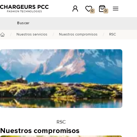
Chargeurs PCC
Conexión
Mi lista de deseos
Mi carrito
Abrir el m
0
0
Buscar
Buscar
/
/
/
Nuestros servicios
Nuestros compromisos
RSC
Inicio
RSC
Nuestros compromisos