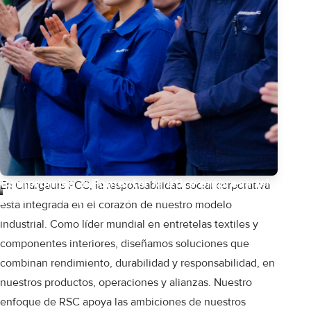
Compromiso 3: Fomentar la ética empresarial
En Chargeurs PCC, la responsabilidad social corporativa
y alianzas responsables
está integrada en el corazón de nuestro modelo
industrial. Como líder mundial en entretelas textiles y
componentes interiores, diseñamos soluciones que
combinan rendimiento, durabilidad y responsabilidad, en
nuestros productos, operaciones y alianzas. Nuestro
enfoque de RSC apoya las ambiciones de nuestros