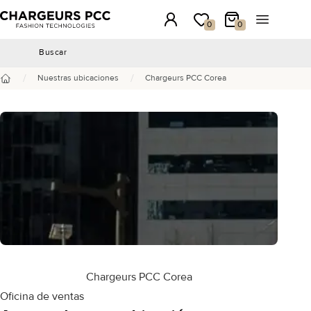
Chargeurs PCC
Conexión
Mi lista de deseos
Mi carrito
Abrir el m
0
0
Buscar
Buscar
/
/
Nuestras ubicaciones
Chargeurs PCC Corea
Inicio
Chargeurs PCC Corea
Oficina de ventas