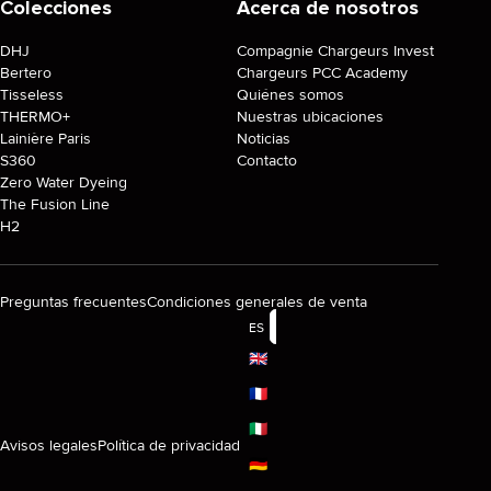
Colecciones
Acerca de nosotros
DHJ
Compagnie Chargeurs Invest
Bertero
Chargeurs PCC Academy
Tisseless
Quiénes somos
THERMO+
Nuestras ubicaciones
Lainière Paris
Noticias
S360
Contacto
Zero Water Dyeing
The Fusion Line
H2
Preguntas frecuentes
Condiciones generales de venta
ES
🇬🇧
🇫🇷
🇮🇹
Avisos legales
Política de privacidad
🇩🇪