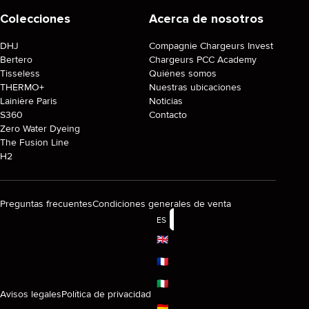
Colecciones
Acerca de nosotros
DHJ
Compagnie Chargeurs Invest
Bertero
Chargeurs PCC Academy
Tisseless
Quiénes somos
THERMO+
Nuestras ubicaciones
Lainière Paris
Noticias
S360
Contacto
Zero Water Dyeing
The Fusion Line
H2
Preguntas frecuentes
Condiciones generales de venta
ES
🇬🇧
🇫🇷
🇮🇹
Avisos legales
Política de privacidad
🇩🇪