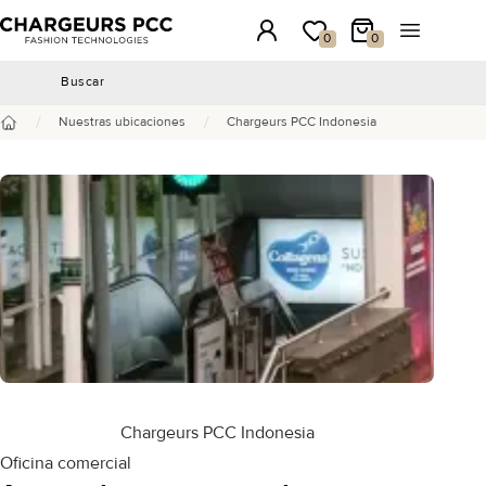
Chargeurs PCC
Conexión
Mi lista de deseos
Mi carrito
Abrir el m
0
0
Buscar
Buscar
/
/
Nuestras ubicaciones
Chargeurs PCC Indonesia
Inicio
Chargeurs PCC Indonesia
Oficina comercial