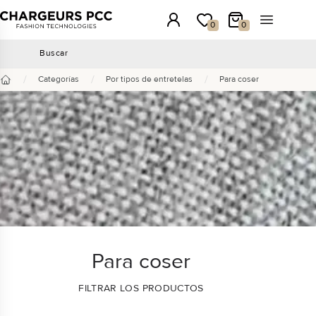
Chargeurs PCC
Conexión
Mi lista de deseos
Mi carrito
Abrir el m
0
0
Buscar
Buscar
/
/
/
Categorías
Por tipos de entretelas
Para coser
Inicio
Para coser
FILTRAR LOS PRODUCTOS