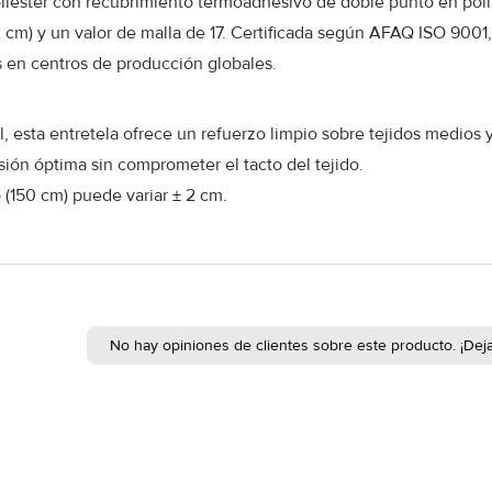
poliéster con recubrimiento termoadhesivo de doble punto en poli
2 cm) y un valor de malla de 17. Certificada según AFAQ ISO 90
 en centros de producción globales.
al, esta entretela ofrece un refuerzo limpio sobre tejidos medio
sión óptima sin comprometer el tacto del tejido.
 (150 cm) puede variar ± 2 cm.
No hay opiniones de clientes sobre este producto. ¡Deja