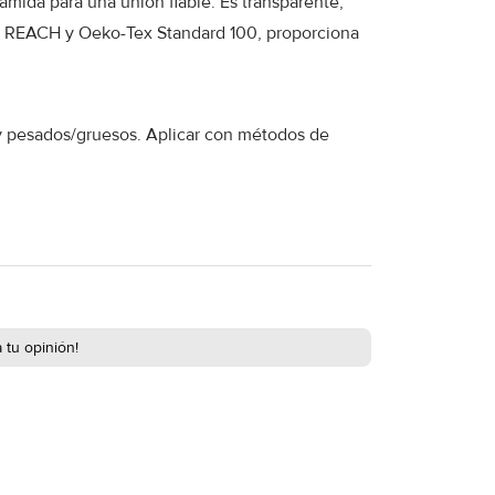
amida para una unión fiable. Es transparente,
01, REACH y Oeko-Tex Standard 100, proporciona
s y pesados/gruesos. Aplicar con métodos de
 tu opinión!