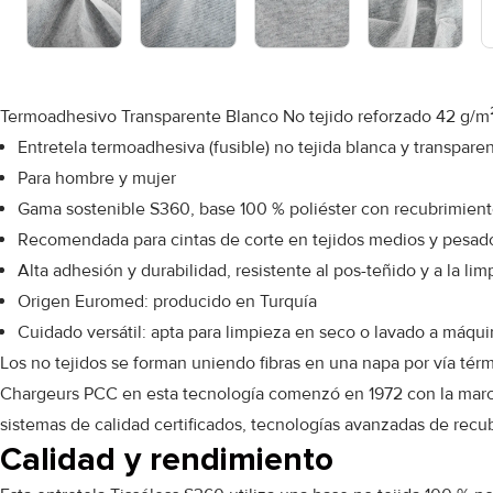
Termoadhesivo Transparente Blanco No tejido reforzado 42 g/m² 
Entretela termoadhesiva (fusible) no tejida blanca y transpare
Para hombre y mujer
Gama sostenible S360, base 100 % poliéster con recubrimien
Recomendada para cintas de corte en tejidos medios y pesad
Alta adhesión y durabilidad, resistente al pos-teñido y a la li
Origen Euromed: producido en Turquía
Cuidado versátil: apta para limpieza en seco o lavado a máqui
Los no tejidos se forman uniendo fibras en una napa por vía térm
Chargeurs PCC en esta tecnología comenzó en 1972 con la marca 
sistemas de calidad certificados, tecnologías avanzadas de rec
Calidad y rendimiento