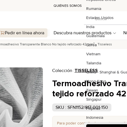
QUIÉNES SOMOS
Rumanía
Buscar
Estados Unidos
Buscar
India
Pedir en línea ahora
Descubra nuestros productos
N
Guatemala
rmoadhesivo Transparente Blanco No tejido reforzado 42 g/m² - Tisseless
Corea
Vietnam
Tailandia
Colección :
TISSELESS
China - Shanghai & G
Termoadhesivo Tra
Hong-Kong
Taiwan
tejido reforzado 42
Singapur
SKU : SFN1152/817-001-150
Filipinas
Indonesia
Para poder consultar los precios y reali