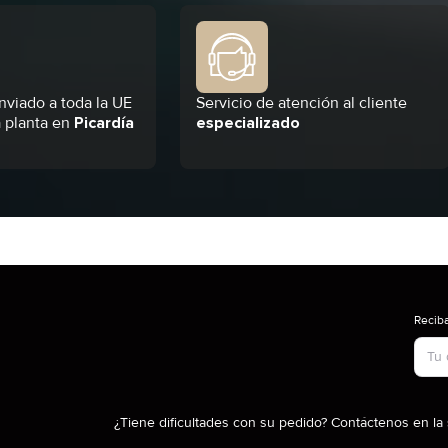
nviado a toda la UE
Servicio de atención al cliente
 planta en
Picardía
especializado
Reciba
Tipo
¿Tiene dificultades con su pedido? Contáctenos en la 