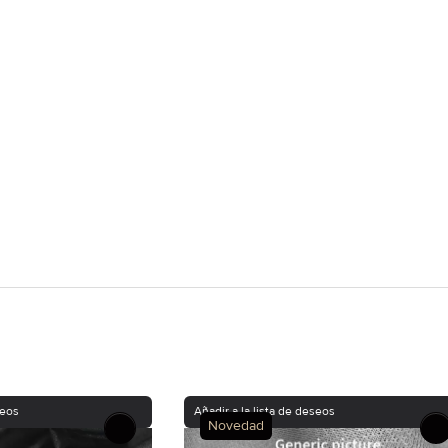
seos
Añadir a la lista de deseos
Novedad