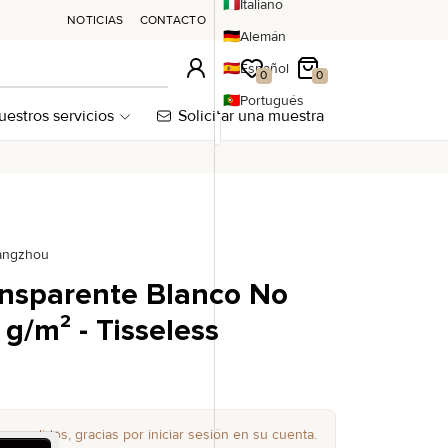
🇮🇹
Italiano
NOTICIAS
CONTACTO
🇩🇪
Alemán
🇪🇸
Español
Conexión
Mi lista de deseos
Mi carrito
0
0
🇵🇹
Portugués
uestros servicios
Solicitar una muestra
uangzhou
nsparente Blanco No
 g/m² - Tisseless
zar pedidos, gracias por iniciar sesión en su cuenta.