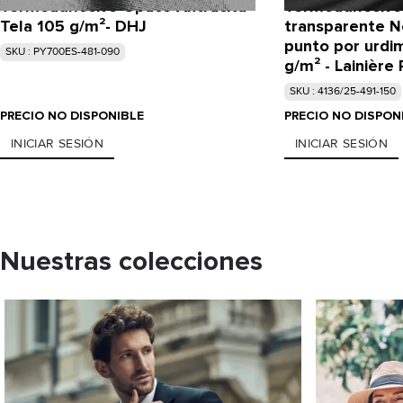
Termoadhesivo Opaco Antracita
Termoadhesivo
Tela 105 g/m²- DHJ
transparente N
punto por urdi
SKU : PY700ES-481-090
g/m² - Lainière 
SKU : 4136/25-491-150
PRECIO NO DISPONIBLE
PRECIO NO DISPON
INICIAR SESIÓN
INICIAR SESIÓN
Nuestras colecciones