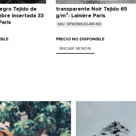
 Semi-
Termoadhesivo Semi-
egro Tejido de
transparente Noir Tejido 65
mbre insertada 33
g/m²- Lainière Paris
Paris
SKU : SFW3169/20-491-150
IBLE
PRECIO NO DISPONIBLE
INICIAR SESIÓN