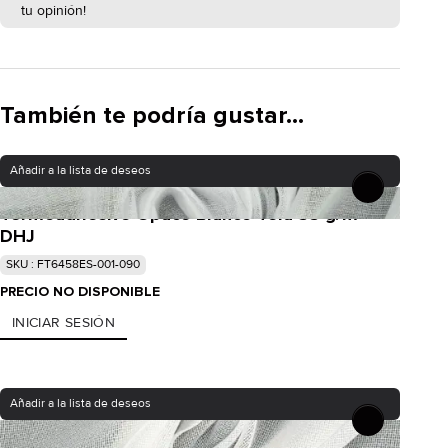
tu opinión!
También te podría gustar...
Añadir a la lista de deseos
Termoadhesivo Opaco Blanco Tela 55 g/m² -
DHJ
SKU : FT6458ES-001-090
PRECIO NO DISPONIBLE
INICIAR SESIÓN
Añadir a la lista de deseos
Termoadhesivo Semi-transparente Blanco