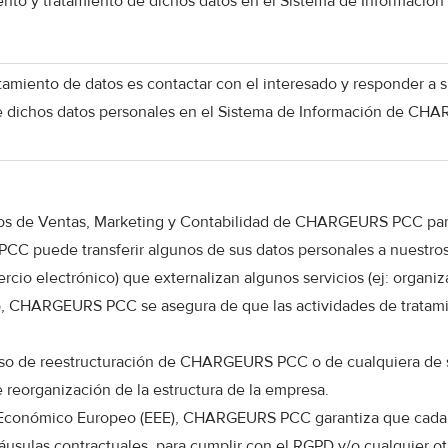
ento y tratamiento de dichos datos en el Sistema de Informaci
atamiento de datos es contactar con el interesado y responder a su
 dichos datos personales en el Sistema de Información de CHA
pos de Ventas, Marketing y Contabilidad de CHARGEURS PCC para 
C puede transferir algunos de sus datos personales a nuestros 
mercio electrónico) que externalizan algunos servicios (ej: organ
caso, CHARGEURS PCC se asegura de que las actividades de trata
so de reestructuración de CHARGEURS PCC o de cualquiera de sus 
e reorganización de la estructura de la empresa.
o Económico Europeo (EEE), CHARGEURS PCC garantiza que cada tr
usulas contractuales, para cumplir con el RGPD y/o cualquier otr