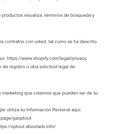
o productos visualiza, términos de búsqueda y
s contratos con usted, tal como se ha descrito
quí:
https://www.shopify.com/legal/privacy
.
de registro u otra solicitud legal de
 de marketing que creemos que pueden ser de su
e utiliza su Información Personal aquí:
dlpage/gaoptout
.
ttps://optout.aboutads.info/
.