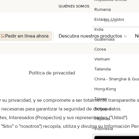
QUIÉNES SOMOS
Rumanía
Buscar
Estados Unidos
Buscar
India
Pedir en línea ahora
Descubra nuestros productos
N
Guatemala
Corea
Vietnam
Tailandia
Política de privacidad
China - Shanghai & G
Hong-Kong
Taiwan
 privacidad, y se compromete a ser totalmente transparente so
 necesarias para garantizar la seguridad de dichos datos.
Singapur
es, Interesados (Prospectos) y sus representantes ("Usted").
Filipinas
Sitio" o "nosotros") recopila, utiliza y divulga su Información Pe
Indonesia