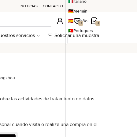
🇮🇹
Italiano
NOTICIAS
CONTACTO
🇩🇪
Alemán
🇪🇸
Español
Conexión
Mi lista de deseos
Mi carrito
0
0
🇵🇹
Portugués
uestros servicios
Solicitar una muestra
uangzhou
bre las actividades de tratamiento de datos
rsonal cuando visita o realiza una compra en el