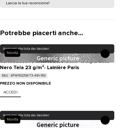
Lascia la tua recensione!
Potrebbe piacerti anche...
Aggiungi alla lista dei desideri
Novità
Termoadesivo interfodere Semi- trasparente
Nero Tela 23 g/m²- Lainière Paris
SKU : SFW110259/T3-491-150
PREZZO NON DISPONIBILE
ACCEDI
Aggiungi alla lista dei desideri
Novità
Termoadesivo interfodere Opaco Bianco Tela