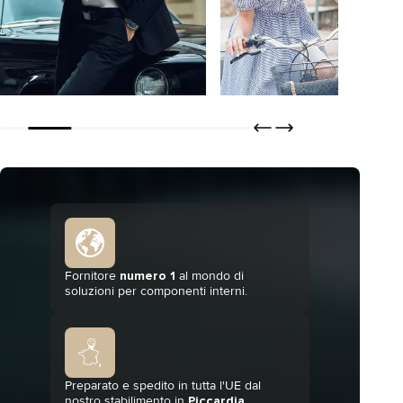
Bertero
Tisseless
SCOPRIRE
SCOPRIRE
ORDINARE
ORDINARE
Fornitore
numero 1
al mondo di
soluzioni per componenti interni.
Preparato e spedito in tutta l'UE dal
nostro stabilimento in
Piccardia