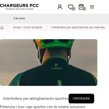
Chargeurs PCC
Accesso
La mia wishlist
Il mio carrello
Aprire il 
0
0
Cercare
Cercare
/
/
Scopri i nostri prodotti
Interfodera per applicazione per mercato
Benvenuto
Interfodere per abbigliamento sportivo
ORDINARE
Potenzia i tuoi capi sportivi con le nostre soluzioni