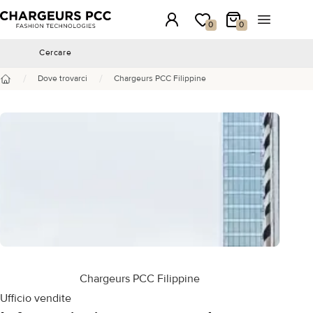
Chargeurs PCC
Accesso
La mia wishlist
Il mio carrello
Aprire il 
0
0
Cercare
Cercare
/
/
Dove trovarci
Chargeurs PCC Filippine
Benvenuto
Chargeurs PCC Filippine
Ufficio vendite