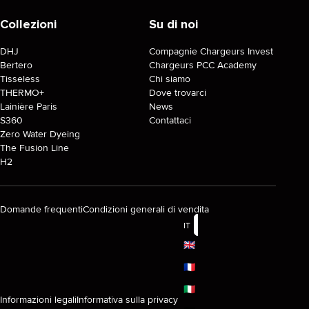
Collezioni
Su di noi
DHJ
Compagnie Chargeurs Invest
Bertero
Chargeurs PCC Academy
Tisseless
Chi siamo
THERMO+
Dove trovarci
Lainière Paris
News
S360
Contattaci
Zero Water Dyeing
The Fusion Line
H2
Domande frequenti
Condizioni generali di vendita
IT
🇬🇧
🇫🇷
🇮🇹
Informazioni legali
Informativa sulla privacy