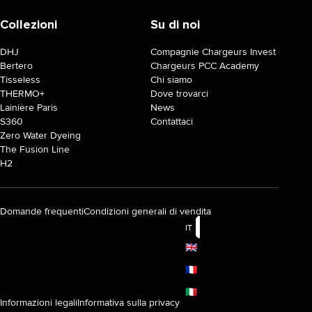
Collezioni
Su di noi
DHJ
Compagnie Chargeurs Invest
Bertero
Chargeurs PCC Academy
Tisseless
Chi siamo
THERMO+
Dove trovarci
Lainière Paris
News
S360
Contattaci
Zero Water Dyeing
The Fusion Line
H2
Domande frequenti
Condizioni generali di vendita
IT
🇬🇧
🇫🇷
🇮🇹
Informazioni legali
Informativa sulla privacy