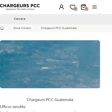
Chargeurs PCC
Accesso
La mia wishlist
Il mio carrello
Aprire il 
0
0
Cercare
Cercare
/
/
Dove trovarci
Chargeurs PCC Guatemala
Benvenuto
Chargeurs PCC Guatemala
Ufficio vendite