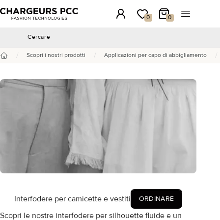
Chargeurs PCC
Accesso
La mia wishlist
Il mio carrello
Aprire il 
0
0
Cercare
Cercare
/
/
/
Scopri i nostri prodotti
Applicazioni per capo di abbigliamento
Benvenuto
Interfodere per camicette e vestiti
ORDINARE
Scopri le nostre interfodere per silhouette fluide e un