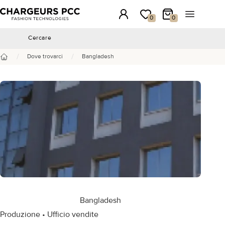
Chargeurs PCC
Accesso
La mia wishlist
Il mio carrello
Aprire il 
0
0
Cercare
Cercare
/
/
Dove trovarci
Bangladesh
Benvenuto
Bangladesh
Produzione • Ufficio vendite