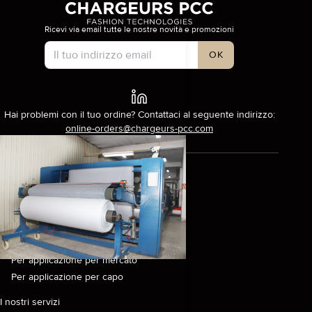
Ricevi via email tutte le nostre novità e promozioni
Tipo di account
OK
Hai problemi con il tuo ordine? Contattaci al seguente indirizzo:
online-orders@chargeurs-pcc.com
Prodotti
Scopri i nostri prodotti
Per collezioni
Per tipo di interfodera
Per applicazione per mercato
Per applicazione per capo
I nostri servizi