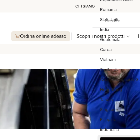
CHI SIAMO
Romania
Cercare
Stati Uniti
Cercare
India
Ordina online adesso
Scopri i nostri prodotti
I
Guatemala
Corea
Vietnam
Thailandia
Cina - Shanghai & 
Hong-Kong
Taiwan
Singapore
Filippine
Indonesia