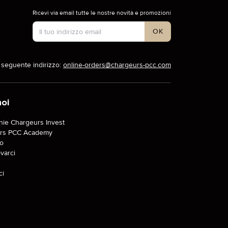
Ricevi via email tutte le nostre novità e promozioni
Tipo di account
OK
l seguente indirizzo:
online-orders@chargeurs-pcc.com
noi
ie Chargeurs Invest
rs PCC Academy
o
varci
ci