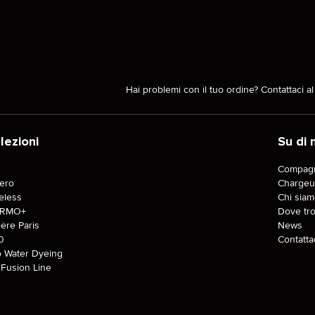
Hai problemi con il tuo ordine? Contattaci a
lezioni
Su di 
J
Compagn
tero
Chargeu
eless
Chi siam
ERMO+
Dove tro
ière Paris
News
0
Contatta
o Water Dyeing
Fusion Line